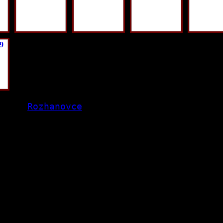
rnosť
Rozhanovce