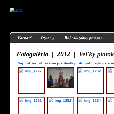
Farnosť
Oznamy
Bohoslužobný program
Fotogaléria
|
2012
|
Veľký piatok
Prepnúť na zobrazenie prehliadky fotografii tejto galérie