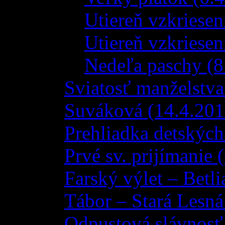
Utiereň vzkriese
Utiereň vzkriesen
Nedeľa paschy (8
Sviatosť manželstva
Suváková (14.4.201
Prehliadka detských
Prvé sv. prijímanie 
Farský výlet – Betli
Tábor – Stará Lesná
Odpustová slávnosť