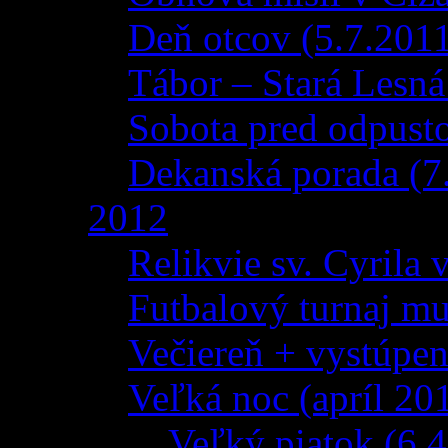
Deň otcov (5.7.201
Tábor – Stará Lesná
Sobota pred odpust
Dekanská porada (7
2012
Relikvie sv. Cyrila
Futbalový turnaj m
Večiereň + vystúpen
Veľká noc (apríl 20
Veľký piatok (6.