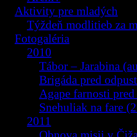
Aktivity pre mladých
Týždeň modlitieb za 
Fotogaléria
2010
Tábor – Jarabina (a
Brigáda pred odpus
Agape farnosti pred
Snehuliak na fare (
2011
Obnova misii v Čiža