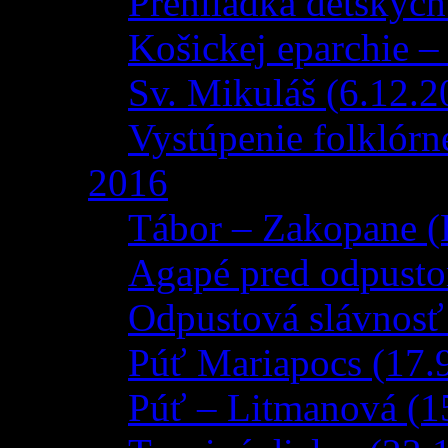
Prehliadka detskýc
Košickej eparchie –
Sv. Mikuláš (6.12.2
Vystúpenie folklórn
2016
Tábor – Zakopane (
Agapé pred odpusto
Odpustová slávnosť
Púť Mariapocs (17.
Púť – Litmanová (1