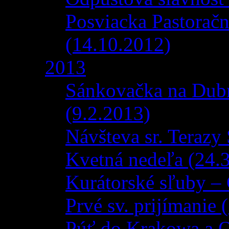
Posviacka Pastorač
(14.10.2012)
2013
Sánkovačka na Dub
(9.2.2013)
Návšteva sr. Terazy
Kvetná nedeľa (24.
Kurátorské sľuby – 
Prvé sv. prijímanie 
Púť do Krakowa a 