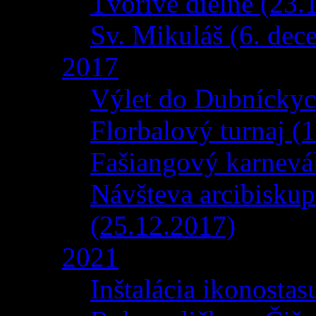
Tvorivé dielne (23.
Sv. Mikuláš (6. dec
2017
Výlet do Dubníckyc
Florbalový turnaj 
Fašiangový karnevá
Návšteva arcibiskup
(25.12.2017)
2021
Inštalácia ikonosta