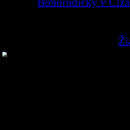
Bohorodičky v Čižat
Advent s KBS
5. decembra 2018
admin
Ži
Pridaj komentár
Prepáčte, ale pred zanecha
2% z daní