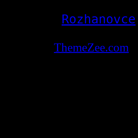
©Copyright - Gréck
farnosť
Rozhanovce
Designed and powe
Theme by
ThemeZee.com