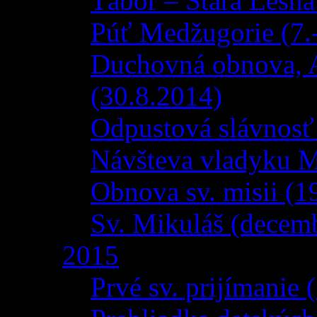
Tábor – Stará Lesná
Púť Medžugorie (7.
Duchovná obnova, 
(30.8.2014)
Odpustová slávnosť
Návšteva vladyku Mi
Obnova sv. misii (1
Sv. Mikuláš (decem
2015
Prvé sv. prijímanie 