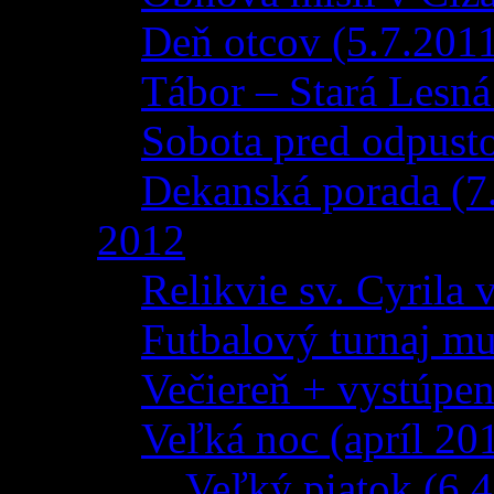
Deň otcov (5.7.201
Tábor – Stará Lesná
Sobota pred odpust
Dekanská porada (7
2012
Relikvie sv. Cyrila
Futbalový turnaj m
Večiereň + vystúpen
Veľká noc (apríl 20
Veľký piatok (6.