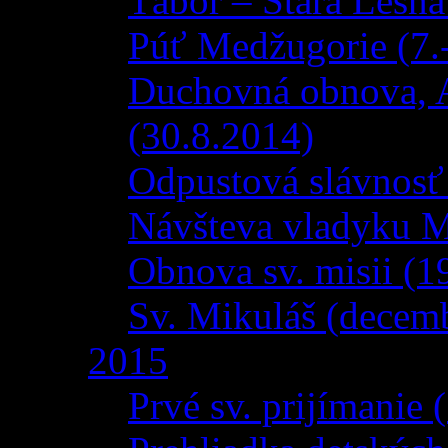
Tábor – Stará Lesná
Púť Medžugorie (7.
Duchovná obnova, 
(30.8.2014)
Odpustová slávnosť
Návšteva vladyku Mi
Obnova sv. misii (1
Sv. Mikuláš (decem
2015
Prvé sv. prijímanie 