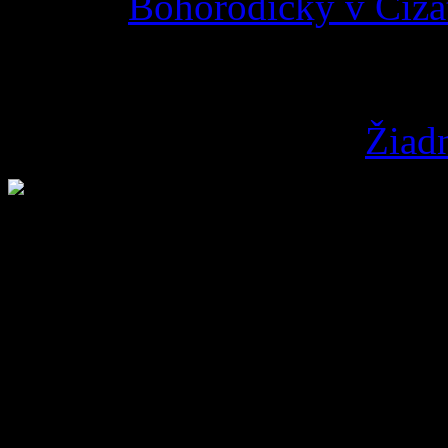
Bohorodičky v Čižat
Post s KBS
12. apríla 2019
admin
Žiadn
Pridaj komentár
Prepáčte, ale pred zanecha
2% z daní