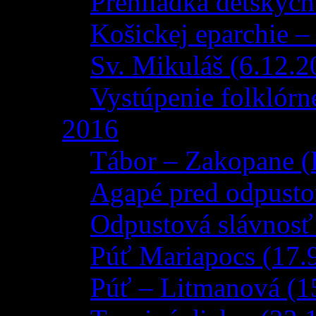
Prehliadka detskýc
Košickej eparchie –
Sv. Mikuláš (6.12.2
Vystúpenie folklórn
2016
Tábor – Zakopane (
Agapé pred odpusto
Odpustová slávnosť
Púť Mariapocs (17.
Púť – Litmanová (1