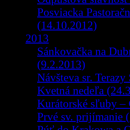
Posviacka Pastorač
(14.10.2012)
2013
Sánkovačka na Dub
(9.2.2013)
Návšteva sr. Terazy
Kvetná nedeľa (24.
Kurátorské sľuby – 
Prvé sv. prijímanie 
Púť do Krakowa a 