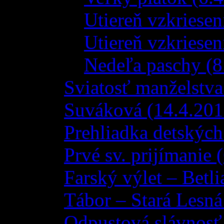
Utiereň vzkriese
Utiereň vzkriesen
Nedeľa paschy (8
Sviatosť manželstva
Suváková (14.4.201
Prehliadka detských
Prvé sv. prijímanie 
Farský výlet – Betli
Tábor – Stará Lesná
Odpustová slávnosť