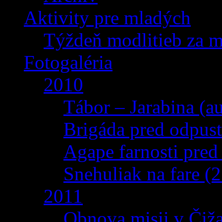
Aktivity pre mladých
Týždeň modlitieb za 
Fotogaléria
2010
Tábor – Jarabina (a
Brigáda pred odpus
Agape farnosti pred
Snehuliak na fare (
2011
Obnova misii v Čiža