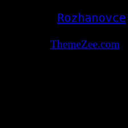
©Copyright - Gréck
farnosť
Rozhanovce
Designed and powe
Theme by
ThemeZee.com