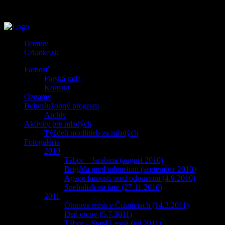
Domov
Grkatke.sk
Farnosť
Farská rada
Kontakt
Oznamy
Bohoslužobný program
Archív
Aktivity pre mladých
Týždeň modlitieb za mladých
Fotogaléria
2010
Tábor – Jarabina (august 2010)
Brigáda pred odpustom (september 2010)
Agape farnosti pred odpustom (4.9.2010)
Snehuliak na fare (27.11.2010)
2011
Obnova misii v Čižaticiach (14.3.2011)
Deň otcov (5.7.2011)
Tábor – Stará Lesná (júl 2011)