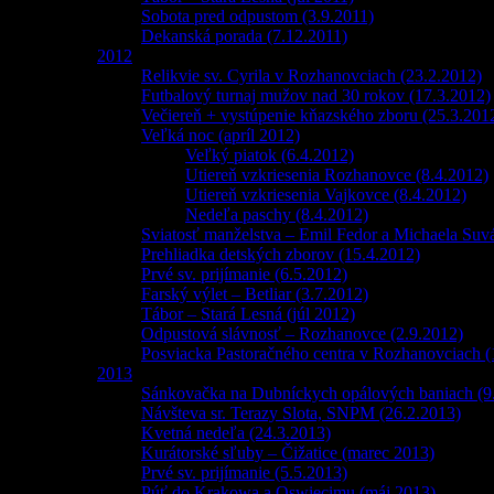
Sobota pred odpustom (3.9.2011)
Dekanská porada (7.12.2011)
2012
Relikvie sv. Cyrila v Rozhanovciach (23.2.2012)
Futbalový turnaj mužov nad 30 rokov (17.3.2012)
Večiereň + vystúpenie kňazského zboru (25.3.201
Veľká noc (apríl 2012)
Veľký piatok (6.4.2012)
Utiereň vzkriesenia Rozhanovce (8.4.2012)
Utiereň vzkriesenia Vajkovce (8.4.2012)
Nedeľa paschy (8.4.2012)
Sviatosť manželstva – Emil Fedor a Michaela Suv
Prehliadka detských zborov (15.4.2012)
Prvé sv. prijímanie (6.5.2012)
Farský výlet – Betliar (3.7.2012)
Tábor – Stará Lesná (júl 2012)
Odpustová slávnosť – Rozhanovce (2.9.2012)
Posviacka Pastoračného centra v Rozhanovciach (
2013
Sánkovačka na Dubníckych opálových baniach (9
Návšteva sr. Terazy Slota, SNPM (26.2.2013)
Kvetná nedeľa (24.3.2013)
Kurátorské sľuby – Čižatice (marec 2013)
Prvé sv. prijímanie (5.5.2013)
Púť do Krakowa a Oswiecimu (máj 2013)