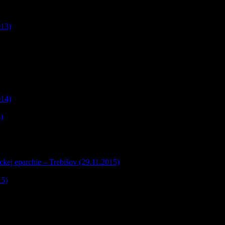
013)
014)
)
kej eparchie – Trebišov (29.11.2015)
15)