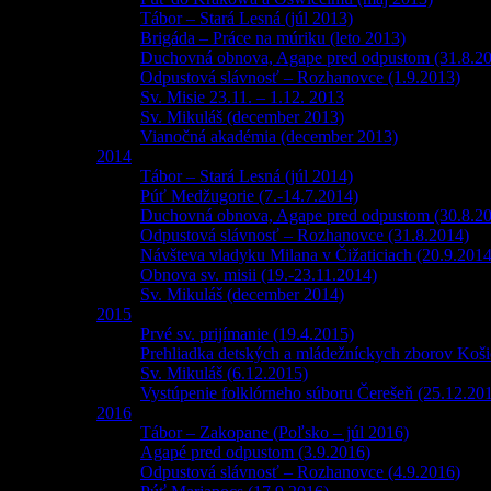
Tábor – Stará Lesná (júl 2013)
Brigáda – Práce na múriku (leto 2013)
Duchovná obnova, Agape pred odpustom (31.8.2
Odpustová slávnosť – Rozhanovce (1.9.2013)
Sv. Misie 23.11. – 1.12. 2013
Sv. Mikuláš (december 2013)
Vianočná akadémia (december 2013)
2014
Tábor – Stará Lesná (júl 2014)
Púť Medžugorie (7.-14.7.2014)
Duchovná obnova, Agape pred odpustom (30.8.2
Odpustová slávnosť – Rozhanovce (31.8.2014)
Návšteva vladyku Milana v Čižaticiach (20.9.2014
Obnova sv. misii (19.-23.11.2014)
Sv. Mikuláš (december 2014)
2015
Prvé sv. prijímanie (19.4.2015)
Prehliadka detských a mládežníckych zborov Košic
Sv. Mikuláš (6.12.2015)
Vystúpenie folklórneho súboru Čerešeň (25.12.20
2016
Tábor – Zakopane (Poľsko – júl 2016)
Agapé pred odpustom (3.9.2016)
Odpustová slávnosť – Rozhanovce (4.9.2016)