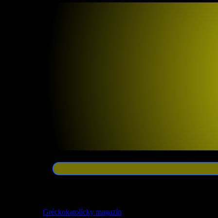
Zoznam odkazov
Gréckokatolícky magazín