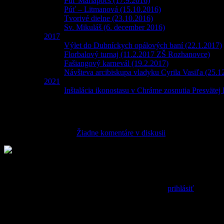
Púť Mariapocs (17.9.2016)
Púť – Litmanová (15.10.2016)
Tvorivé dielne (23.10.2016)
Sv. Mikuláš (6. december 2016)
2017
Výlet do Dubníckych opálových baní (22.1.2017)
Florbalový turnaj (11.2.2017 ZŠ Rozhanovce)
Fašiangový karnevál (19.2.2017)
Návšteva arcibiskupa vladyku Cyrila Vasiľa (25.1
2021
Inštalácia ikonostasu v Chráme zosnutia Presvätej
Post s KBS
17. marca 2016
admin
Žiadne komentáre v diskusii
Pridaj komentár
Prepáčte, ale pred zanechaním komentára sa musíte
prihlásiť
.
2% z daní