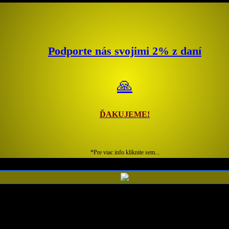
Podporte nás svojimi 2% z daní
🙏
ĎAKUJEME!
*Pre viac info kliknite sem...