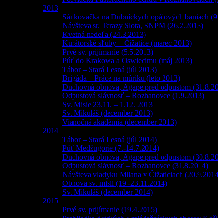
2013
Sánkovačka na Dubníckych opálových baniach (9
Návšteva sr. Terazy Slota, SNPM (26.2.2013)
Kvetná nedeľa (24.3.2013)
Kurátorské sľuby – Čižatice (marec 2013)
Prvé sv. prijímanie (5.5.2013)
Púť do Krakowa a Oswiecimu (máj 2013)
Tábor – Stará Lesná (júl 2013)
Brigáda – Práce na múriku (leto 2013)
Duchovná obnova, Agape pred odpustom (31.8.2
Odpustová slávnosť – Rozhanovce (1.9.2013)
Sv. Misie 23.11. – 1.12. 2013
Sv. Mikuláš (december 2013)
Vianočná akadémia (december 2013)
2014
Tábor – Stará Lesná (júl 2014)
Púť Medžugorie (7.-14.7.2014)
Duchovná obnova, Agape pred odpustom (30.8.2
Odpustová slávnosť – Rozhanovce (31.8.2014)
Návšteva vladyku Milana v Čižaticiach (20.9.2014
Obnova sv. misii (19.-23.11.2014)
Sv. Mikuláš (december 2014)
2015
Prvé sv. prijímanie (19.4.2015)