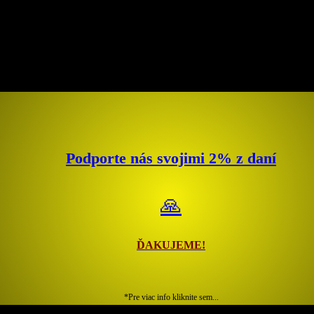
Podporte nás svojimi 2% z daní
🙏
ĎAKUJEME!
*Pre viac info kliknite sem...