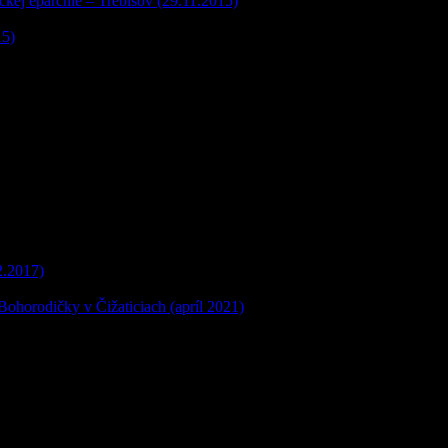
kej eparchie – Trebišov (29.11.2015)
15)
2.2017)
 Bohorodičky v Čižaticiach (apríl 2021)
Cyrila a Metoda