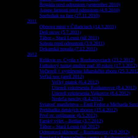
Brigáda pred odpustom (september 2010)
Agape farnosti pred odpustom (4.9.2010)
Snehuliak na fare (27.11.2010)
2011
Obnova misii v Čižaticiach (14.3.2011)
Deň otcov (5.7.2011)
Tábor – Stará Lesná (júl 2011)
Sobota pred odpustom (3.9.2011)
Dekanská porada (7.12.2011)
2012
Relikvie sv. Cyrila v Rozhanovciach (23.2.2012)
Futbalový turnaj mužov nad 30 rokov (17.3.2012)
Večiereň + vystúpenie kňazského zboru (25.3.201
Veľká noc (apríl 2012)
Veľký piatok (6.4.2012)
Utiereň vzkriesenia Rozhanovce (8.4.2012)
Utiereň vzkriesenia Vajkovce (8.4.2012)
Nedeľa paschy (8.4.2012)
Sviatosť manželstva – Emil Fedor a Michaela Suv
Prehliadka detských zborov (15.4.2012)
Prvé sv. prijímanie (6.5.2012)
Farský výlet – Betliar (3.7.2012)
Tábor – Stará Lesná (júl 2012)
Odpustová slávnosť – Rozhanovce (2.9.2012)
Posviacka Pastoračného centra v Rozhanovciach (