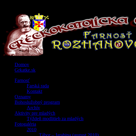
Domov
Grkatke.sk
Farnosť
Farská rada
Kontakt
Oznamy
Bohoslužobný program
Archív
Aktivity pre mladých
Týždeň modlitieb za mladých
Fotogaléria
2010
Tábor – Jarabina (august 2010)