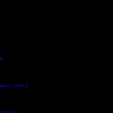
2)
áková (14.4.2012)
14.10.2012)