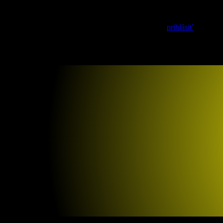
Pridaj komentár
Prepáčte, ale pred zanechaním komentára sa musíte
prihlásiť
.
2% z daní