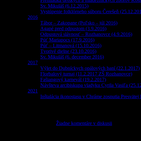
Prehliadka detských a mládežníckych zborov Košic
Sv. Mikuláš (6.12.2015)
Vystúpenie folklórneho súboru Čerešeň (25.12.20
2016
Tábor – Zakopane (Poľsko – júl 2016)
Agapé pred odpustom (3.9.2016)
Odpustová slávnosť – Rozhanovce (4.9.2016)
Púť Mariapocs (17.9.2016)
Púť – Litmanová (15.10.2016)
Tvorivé dielne (23.10.2016)
Sv. Mikuláš (6. december 2016)
2017
Výlet do Dubníckych opálových baní (22.1.2017)
Florbalový turnaj (11.2.2017 ZŠ Rozhanovce)
Fašiangový karnevál (19.2.2017)
Návšteva arcibiskupa vladyku Cyrila Vasiľa (25.1
2021
Inštalácia ikonostasu v Chráme zosnutia Presvätej
POZVÁNKA: DoD na SoŠ Pedagogická sv. 
29. novembra 2022
admin
Žiadne komentáre v diskusii